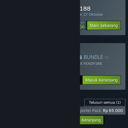
Minimal Deposit di FENDY188
PENAWARAN HARIAN! Penawaran berakhir 17 Oktober
Rp 50 000
-90%
Main Sekarang
Rp 5 000
Beli Chaos Of Blade Kratos
BUNDLE
(?)
Terdiri dari 2 item:
God Of War Ragnarok X FENDY188
,
Blackthorn Arena: Reforged
-25%
Info Bundel
Rp 284 398
Masuk Keranjang
Konten Game ini
Telusuri semua
(1)
God Of War Ragnarok X FENDY188 - Supporter Pack
Rp 65 000
Masukkan semua DLC ke Keranjang
Rp 65 000