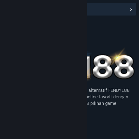
Lihat Hub Komunitas
Join us on Discord
Tentang Game Ini
Jangan sampai salah akses! Gunakan link alternatif FENDY188
terbaru untuk menikmati permainan slot online favorit dengan
koneksi stabil, akses mudah, dan berbagai pilihan game
terlengkap.
Dengan dukungan sistem stabil dan performa server yang
© Valve Corporation. Hak cipta dilindungi Undang-
optimal, FENDY188 menyediakan berbagai pilihan pasaran togel
Undang. Semua merek dagang merupakan hak
pemilik dari negara AS dan negara lainnya.
populer dengan update hasil yang akurat dan real-time setiap
Kebijakan Privasi
|
Legal
|
Aksesibilitas
|
hari. Hal ini membuat pemain bisa menikmati permainan dengan
Perjanjian Pelanggan Steam
|
Pengembalian Dana