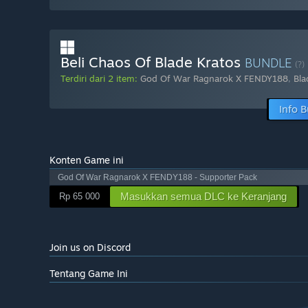
Beli Chaos Of Blade Kratos
BUNDLE
(?)
Terdiri dari 2 item:
God Of War Ragnarok X FENDY188
,
Bla
Info 
Konten Game ini
God Of War Ragnarok X FENDY188 - Supporter Pack
Masukkan semua DLC ke Keranjang
Rp 65 000
Join us on Discord
Tentang Game Ini