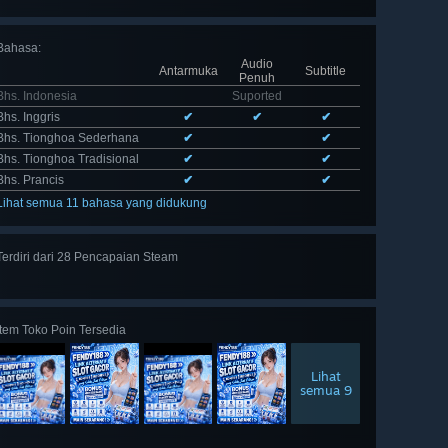
Bahasa
:
Audio
Antarmuka
Subtitle
Penuh
Bhs. Indonesia
Suported
Bhs. Inggris
✔
✔
✔
Bhs. Tionghoa Sederhana
✔
✔
Bhs. Tionghoa Tradisional
✔
✔
Bhs. Prancis
✔
✔
Lihat semua 11 bahasa yang didukung
Terdiri dari 28 Pencapaian Steam
Lihat
semua 28
Item Toko Poin Tersedia
Lihat
semua 9