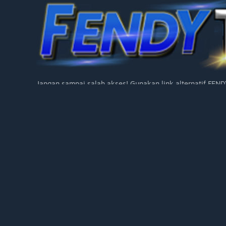
Jangan sampai salah akses! Gunakan link alternatif FEND
dengan koneksi stabil, akses mudah, dan berbagai piliha
Dengan dukungan sistem stabil dan performa server yan
togel populer dengan update hasil yang akurat dan real-
permainan dengan lebih nyaman dan percaya diri.
Deskripsi Konten Dewasa
FENDY188 ⭐️ dikenal sebagai alternatif togel online pr
Platform ini menggabungkan desain simpel, fitur lengkap
yang ingin pengalaman bermain cepat tanpa proses berbel
Sebagai bagian dari konsep "no ribet-ribet club", FENDY
permainan, mulai dari deposit ringan, akses multi-device