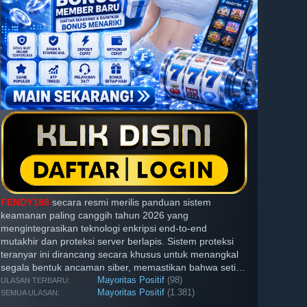
FENDY188
secara resmi merilis panduan sistem
keamanan paling canggih tahun 2026 yang
mengintegrasikan teknologi enkripsi end-to-end
mutakhir dan proteksi server berlapis. Sistem proteksi
teranyar ini dirancang secara khusus untuk menangkal
segala bentuk ancaman siber, memastikan bahwa setiap
aktivitas login, manajemen akun, hingga transaksi
Mayoritas Positif
(98)
ULASAN TERBARU:
Mayoritas Positif
(1.381)
finansial Anda berjalan dalam lingkungan yang
SEMUA ULASAN:
sepenuhnya steril dan aman. Dengan implementasi