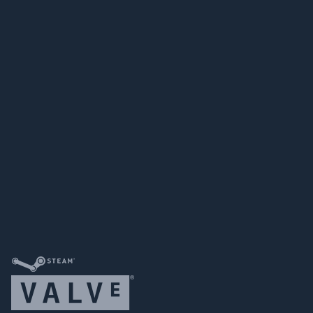
FENDY188 pilihan tepat bagi pecinta togel online masa ki
FAQ F
Pertanyaan yang sering ditanyakan seputar 
Indonesia yang
Apa itu FENDY188 sebagai alternatif togel 
Mengapa FENDY188 disebut club togel onli
Apa keunggulan FENDY188 dibanding togel
Bagaimana cara daftar dan bermain di FE