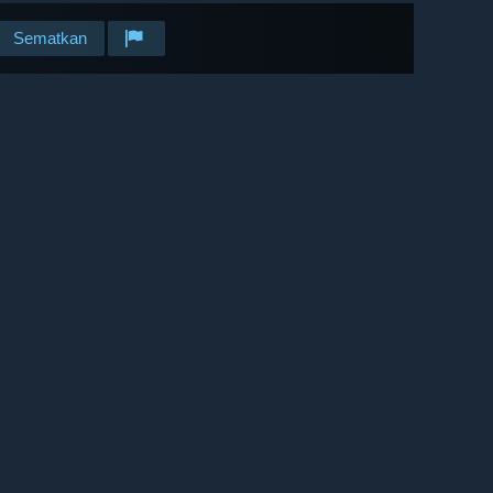
Sematkan