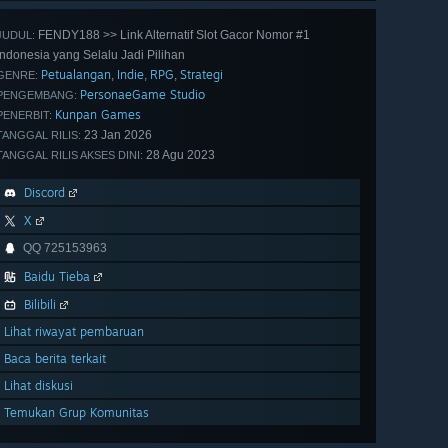
FENDY188 >> Link Alternatif Slot Gacor Nomor #1
JUDUL:
Indonesia yang Selalu Jadi Pilihan
Petualangan
Indie
RPG
Strategi
,
,
,
GENRE:
PersonaeGame Studio
PENGEMBANG:
Kunpan Games
PENERBIT:
23 Jan 2026
TANGGAL RILIS:
28 Agu 2023
TANGGAL RILIS AKSES DINI:
Discord
X
QQ 725153963
Baidu Tieba
Bilibili
Lihat riwayat pembaruan
Baca berita terkait
Lihat diskusi
Temukan Grup Komunitas