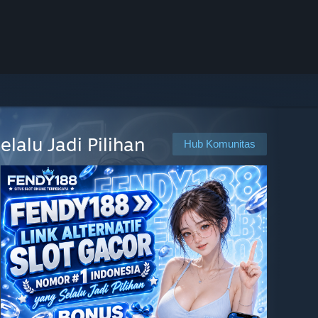
lalu Jadi Pilihan
Hub Komunitas