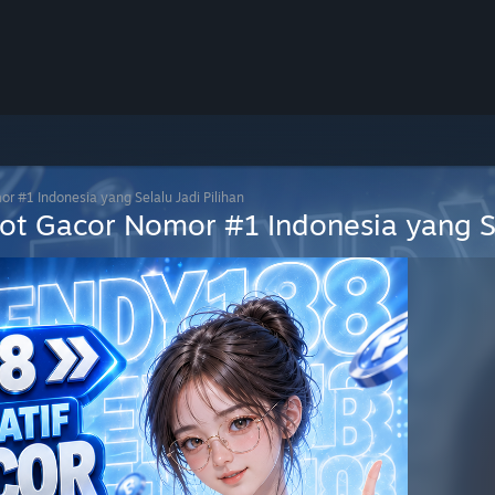
or #1 Indonesia yang Selalu Jadi Pilihan
lot Gacor Nomor #1 Indonesia yang Se