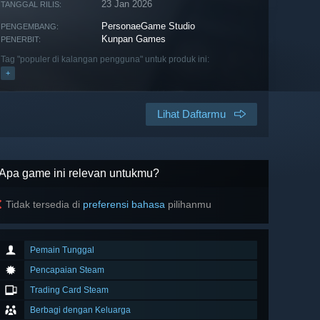
23 Jan 2026
TANGGAL RILIS:
pemantauan otomatis selama 24 jam penuh serta
verifikasi ganda yang responsif, FENDY188
PersonaeGame Studio
PENGEMBANG:
Kunpan Games
berkomitmen memberikan rasa tenang bagi para
PENERBIT:
pemain dalam mengeksplorasi ribuan game unggulan
Tag "populer di kalangan pengguna" untuk produk ini:
tanpa perlu khawatir akan kebocoran data,
+
menjadikannya standar baru platform hiburan digital
yang paling tepercaya dan kredibel saat ini.
Lihat Daftarmu
Apa game ini relevan untukmu?
Tidak tersedia di
preferensi bahasa
pilihanmu
Pemain Tunggal
Pencapaian Steam
Trading Card Steam
Berbagi dengan Keluarga