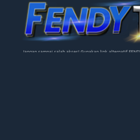
Jangan sampai salah akses! Gunakan link alternatif FEND
dengan koneksi stabil, akses mudah, dan berbagai piliha
Dengan dukungan sistem stabil dan performa server yan
togel populer dengan update hasil yang akurat dan real-
permainan dengan lebih nyaman dan percaya diri.
Deskripsi Konten Dewasa
FENDY188 ⭐️ dikenal sebagai alternatif togel online pr
Platform ini menggabungkan desain simpel, fitur lengkap
yang ingin pengalaman bermain cepat tanpa proses berbel
Sebagai bagian dari konsep "no ribet-ribet club", FENDY
permainan, mulai dari deposit ringan, akses multi-device