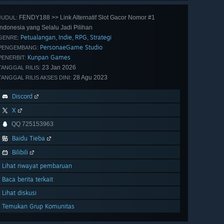
FENDY188 >> Link Alternatif Slot Gacor Nomor #1
JUDUL:
Indonesia yang Selalu Jadi Pilihan
Petualangan
Indie
RPG
Strategi
,
,
,
GENRE:
PersonaeGame Studio
PENGEMBANG:
Kunpan Games
PENERBIT:
23 Jan 2026
TANGGAL RILIS:
28 Agu 2023
TANGGAL RILIS AKSES DINI:
Discord
X
QQ 725153963
Baidu Tieba
Bilibili
Lihat riwayat pembaruan
Baca berita terkait
Lihat diskusi
Temukan Grup Komunitas