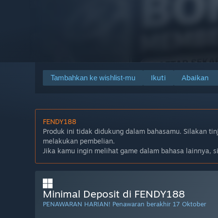
Ikuti
Abaikan
Tambahkan ke wishlist-mu
FENDY188
Produk ini tidak didukung dalam bahasamu. Silakan ti
melakukan pembelian.
Jika kamu ingin melihat game dalam bahasa lainnya, s
Minimal Deposit di FENDY188
PENAWARAN HARIAN! Penawaran berakhir 17 Oktober