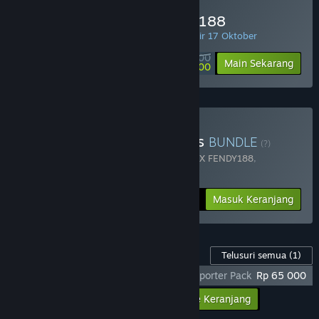
Minimal Deposit di FENDY188
PENAWARAN HARIAN! Penawaran berakhir 17 Oktober
Rp 50 000
-90%
Main Sekarang
Rp 5 000
Beli Chaos Of Blade Kratos
BUNDLE
(?)
Terdiri dari 2 item:
God Of War Ragnarok X FENDY188
,
Blackthorn Arena: Reforged
-25%
Info Bundel
Rp 284 398
Masuk Keranjang
Konten Game ini
Telusuri semua
(1)
God Of War Ragnarok X FENDY188 - Supporter Pack
Rp 65 000
Masukkan semua DLC ke Keranjang
Rp 65 000