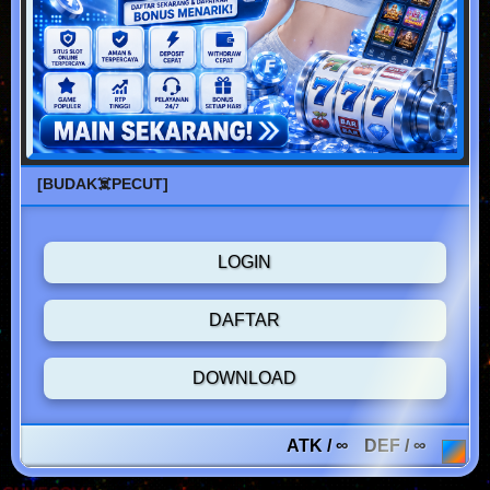
[BUDAK☠️PECUT]
LOGIN
DAFTAR
DOWNLOAD
ATK / ∞
DEF / ∞