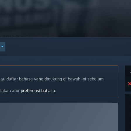
njau daftar bahasa yang didukung di bawah ini sebelum
ilakan atur
preferensi bahasa
.