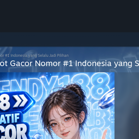
or #1 Indonesia yang Selalu Jadi Pilihan
lot Gacor Nomor #1 Indonesia yang Se