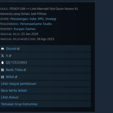
FENDY188 >> Link Alternatif Slot Gacor Nomor #1
JUDUL:
Indonesia yang Selalu Jadi Pilihan
Petualangan
Indie
RPG
Strategi
,
,
,
GENRE:
PersonaeGame Studio
PENGEMBANG:
Kunpan Games
PENERBIT:
23 Jan 2026
TANGGAL RILIS:
28 Agu 2023
TANGGAL RILIS AKSES DINI:
Discord
X
QQ 725153963
Baidu Tieba
Bilibili
Lihat riwayat pembaruan
Baca berita terkait
Lihat diskusi
Temukan Grup Komunitas